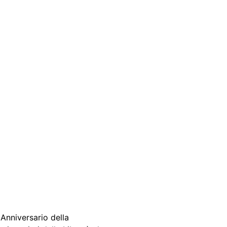
CHI SI
tieri della Libertà
gata / 13 luglio 2025
E
Anniversario della 