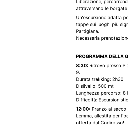
Liberazione, percorrendo
attraversano le borgate 
Un'escursione adatta pe
tappe sui luoghi più sign
Partigiana.
Necessaria prenotazione
PROGRAMMA DELLA G
8:30: 
Ritrovo presso Pi
9.
Durata trekking: 2h30 
Dislivello: 500 mt
Lunghezza percorso: 8
Difficoltà: Escursionisti
12:00:
 Pranzo al sacco 
Lemma, allestita per l'o
offerta dal Codirosso!