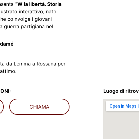
esenta 
“W la libertà. Storia 
llustrato interattivo, nato 
he coinvolge i giovani 
la guerra partigiana nel 
damé
tta da Lemma a Rossana per 
mattimo.
ONI:
Luogo di ritro
CHIAMA